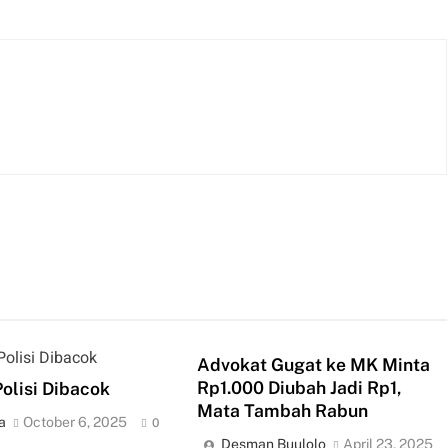
Advokat Gugat ke MK Minta
Rp1.000 Diubah Jadi Rp1,
olisi Dibacok
Mata Tambah Rabun
a
October 6, 2025
0
Desman Buulolo
April 23, 2025