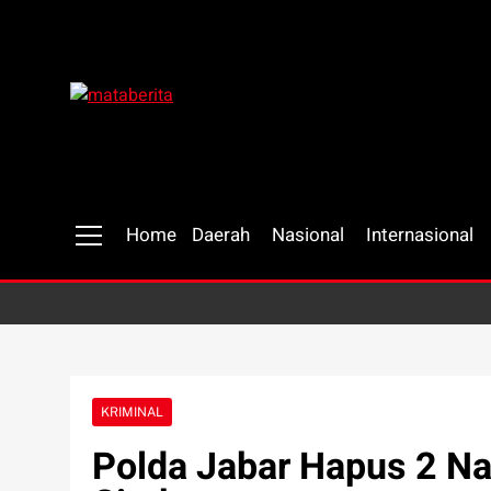
Skip
to
content
Mataberita
independent dalam berita
Home
Daerah
Nasional
Internasional
KRIMINAL
Polda Jabar Hapus 2 