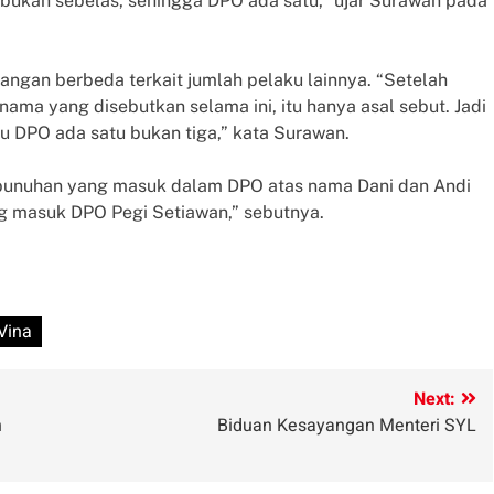
n bukan sebelas, sehingga DPO ada satu,” ujar Surawan pada
ngan berbeda terkait jumlah pelaku lainnya. “Setelah
ama yang disebutkan selama ini, itu hanya asal sebut. Jadi
tau DPO ada satu bukan tiga,” kata Surawan.
mbunuhan yang masuk dalam DPO atas nama Dani dan Andi
g masuk DPO Pegi Setiawan,” sebutnya.
m
Vina
Next:
n
Biduan Kesayangan Menteri SYL