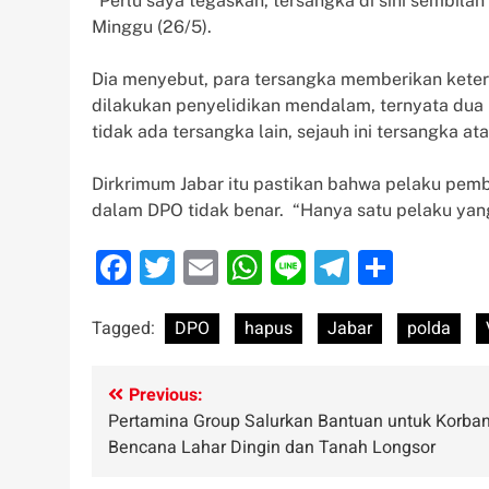
“Perlu saya tegaskan, tersangka di sini sembila
Minggu (26/5).
Dia menyebut, para tersangka memberikan ketera
dilakukan penyelidikan mendalam, ternyata dua n
tidak ada tersangka lain, sejauh ini tersangka a
Dirkrimum Jabar itu pastikan bahwa pelaku pe
dalam DPO tidak benar. “Hanya satu pelaku yan
Facebook
Twitter
Email
WhatsApp
Line
Telegra
Share
Tagged:
DPO
hapus
Jabar
polda
Post
Previous:
Pertamina Group Salurkan Bantuan untuk Korba
navigation
Bencana Lahar Dingin dan Tanah Longsor