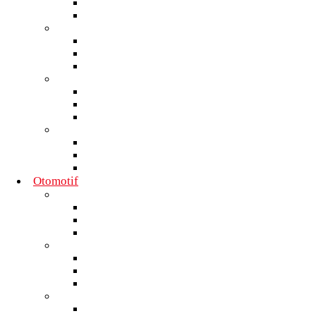
Nasional
Internasional
Moto GP
Daerah
Nasional
Internasional
F1
Daerah
Nasional
Internasional
Sepak Bola
Daerah
Nasional
Internasional
Otomotif
Commercial
Daerah
Nasional
Internasional
Tren
Daerah
Nasional
Internasional
Mobil
Daerah