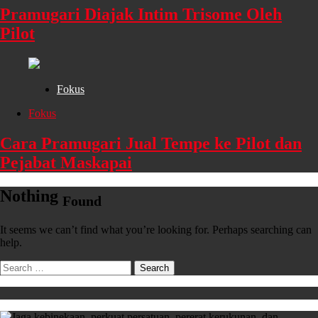
Pramugari Diajak Intim Trisome Oleh
Pilot
Fokus
Fokus
Cara Pramugari Jual Tempe ke Pilot dan
Pejabat Maskapai
Nothing
Found
It seems we can’t find what you’re looking for. Perhaps searching can
help.
Search
for: