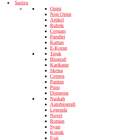
Sastra
Opini
Non Opini
Artikel
Rubrik
Cergam
Pamflet
Kartun
E-Koran
Tajuk
Biografi
Karikatur
Sketsa
Cerpen
Pantun
Puisi
Dongeng
Naskah
Autobiografi
Legenda
Novel
Roman
Syair
Komik
Esai