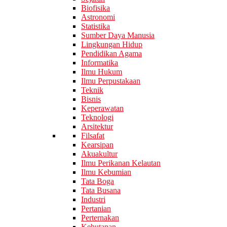
Biofisika
Astronomi
Statistika
Sumber Daya Manusia
Lingkungan Hidup
Pendidikan Agama
Informatika
Ilmu Hukum
Ilmu Perpustakaan
Teknik
Bisnis
Keperawatan
Teknologi
Arsitektur
Filsafat
Kearsipan
Akuakultur
Ilmu Perikanan Kelautan
Ilmu Kebumian
Tata Boga
Tata Busana
Industri
Pertanian
Perternakan
Kehutanan