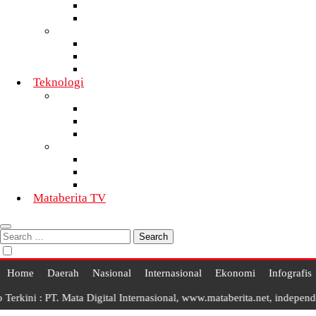
Nasional
Internasional
Motor
Daerah
Nasional
Internasional
Teknologi
Teknologi Informatika
Daerah
Nasional
Internasional
Telekomunikasi
Daerah
Nasional
Internasional
Mataberita TV
Search
for:
Home
Daerah
Nasional
Internasional
Ekonomi
Infografis
 : PT. Mata Digital Internasional, www.mataberita.net, independent da