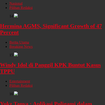
Nasional
Pilihan Redaksi
14
Hermina AGMS, Significant Growth of 47
Percent
Berita Utama
Breaking News
15
Windy Idol di Panggil KPK Buntut Kasus
TPPU
Entertainment
Pilihan Redaksi
16
Yukz Tanya : Aplikasi Poligami dalam