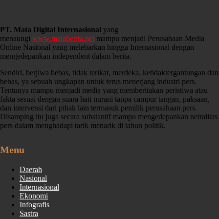
PT. Mata Digital Internasional
yang
menaungi
www.mataberita.net
mampu menjadi Perusahaan Media
Online Nasional yang melebarkan hingga Internasional dengan
mengedepankan independent dalam berita.
Sendiri, berjiwa bebas, tidak terikat, merdeka, ketidaktergantungan dan
bebas, ya sebuah ungkapan untuk terus menerjang industri pers.
Tentunya mampu menjadi media yang memberitakan peristiwa atau
fakta sesuai dengan suara hati nurani tanpa campur tangan, paksaan,
dan intervensi dari pihak lain termasuk pemilik perusahaan pers.
Disamping itu juga secara substantif mampu mengedepankan netralitas
pers dalam menghadapi tarik menarik di tahun politik.
Menu
Daerah
Nasional
Internasional
Ekonomi
Infografis
Sastra