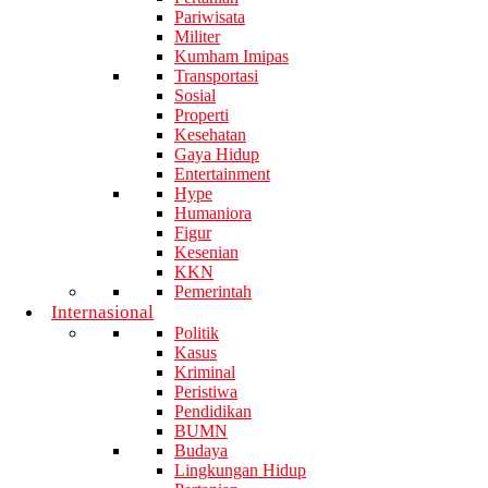
Pariwisata
Militer
Kumham Imipas
Transportasi
Sosial
Properti
Kesehatan
Gaya Hidup
Entertainment
Hype
Humaniora
Figur
Kesenian
KKN
Pemerintah
Internasional
Politik
Kasus
Kriminal
Peristiwa
Pendidikan
BUMN
Budaya
Lingkungan Hidup