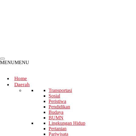
Kemendikdasmen Luncurkan ImajiNation 2026 bersama
Assemblr EDU dan Didukung Samsung for Education,
Perkuat Implementasi Pembelajaran Koding dan Kecerdasan
Artifisial
Mariman Darto : Books, Academia, Libraries, Research,
Writing and Reading are An Inseparable World
MENU
MENU
Home
Daerah
Transportasi
Sosial
Peristiwa
Pendidikan
Budaya
BUMN
Lingkungan Hidup
Pertanian
Pariwisata