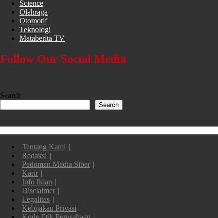
Science
Olahraga
Otomotif
Teknologi
Mataberita TV
Follow Our Social Media
Search
Search
Tentang Kami
Redaksi
Pedoman Media Siber
Karir
Info Iklan
Disclaimer
Legalitas
Kebijakan Privasi
Kode Etik Perusahaan