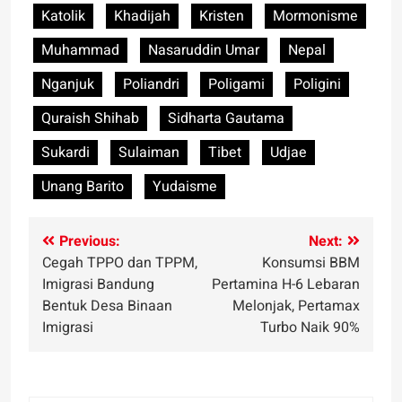
Katolik
Khadijah
Kristen
Mormonisme
Muhammad
Nasaruddin Umar
Nepal
Nganjuk
Poliandri
Poligami
Poligini
Quraish Shihab
Sidharta Gautama
Sukardi
Sulaiman
Tibet
Udjae
Unang Barito
Yudaisme
Post
Previous:
Next:
Cegah TPPO dan TPPM,
Konsumsi BBM
navigation
Imigrasi Bandung
Pertamina H-6 Lebaran
Bentuk Desa Binaan
Melonjak, Pertamax
Imigrasi
Turbo Naik 90%