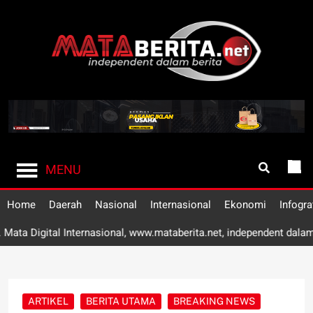
Skip
to
content
Mataberita
independent dalam berita
MENU
Home
Daerah
Nasional
Internasional
Ekonomi
Infogra
l Internasional, www.mataberita.net, independent dalam berita | P
ARTIKEL
BERITA UTAMA
BREAKING NEWS