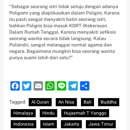
“Sebagai seorang istri tidak setuju dengan adanya
Poligami yang diaplikasikan dalam Poligini. Karena
itu pasti sangat menyakiti batin seorang istri,
bahkan Poligini bisa masuk KDRT (Kekerasan
Dalam Rumah Tangga). Karena menyakiti sefiksis
seorang wanita secara tidak langsung. Kalau
Poliandri, sangat melanggar normal agama dan
negara. Bagaimana mungkin bisa seorang wanita
punya suami lebih dari satu?”
Facebook
Twitter
Email
WhatsApp
Line
Telegram
Share
Tagged:
Al Quran
An Nisa
Bali
Buddha
Himalaya
Hindu
Hujaemah T Yanggo
Indonesia
Islam
Jakarta
Jawa Timur