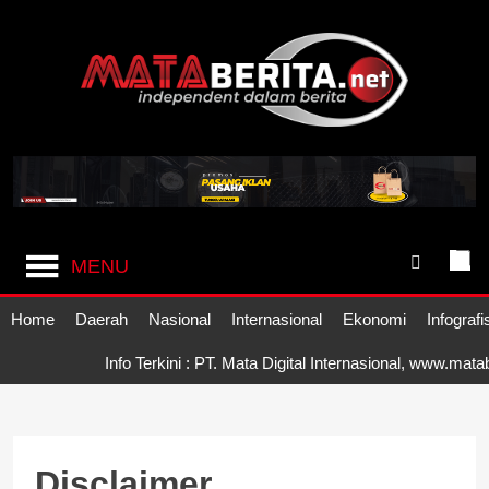
Skip
to
content
Mataberita
independent dalam berita
MENU
Home
Daerah
Nasional
Internasional
Ekonomi
Infografi
Info Terkini : PT. Mata Digital Internasional, www.mat
Disclaimer