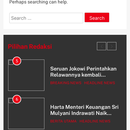
Perhaps searching can help.
Search
for:
Pilihan Redaksi
5
Seruan Jokowi Perintahkan
Relawannya kembali
Dukung Prabowo dan Gibran
S
BREAKING NEWS
HEADLINE NEWS
Dua Periode, Ini Tanggapan
PDIP
6
Harta Menteri Keuangan Sri
pat
Mulyani Indrawati Naik
D
Pesat Usai Pajak Naik,
BERITA UTAMA
HEADLINE NEWS
Totalnya Tak Main Main