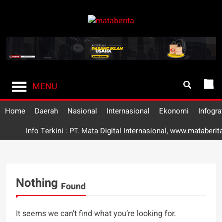
Skip
to
Mataberita
content
independent dalam berita
MENU
Home
Daerah
Nasional
Internasional
Ekonomi
Infogra
Info Terkini : PT. Mata Digital Internasional, www.mataberit
Nothing
Found
It seems we can’t find what you’re looking for.