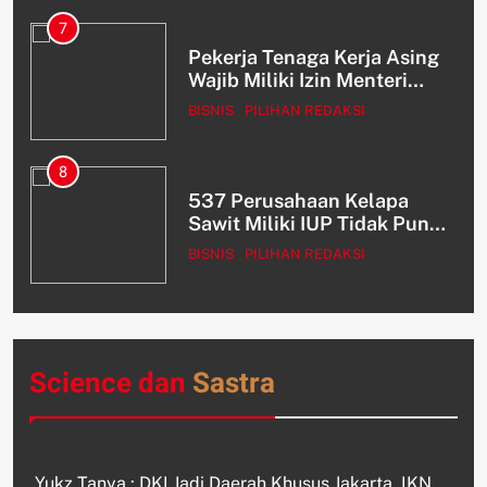
7
in
Pekerja Tenaga Kerja Asing
a
Wajib Miliki Izin Menteri
Terkait
BISNIS
PILIHAN REDAKSI
8
537 Perusahaan Kelapa
Sawit Miliki IUP Tidak Punya
HGU
S
BISNIS
PILIHAN REDAKSI
Science dan
Sastra
Yukz Tanya : DKI Jadi Daerah Khusus Jakarta, IKN