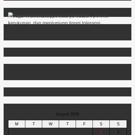
August 2026
M
T
W
T
F
S
S
1
2