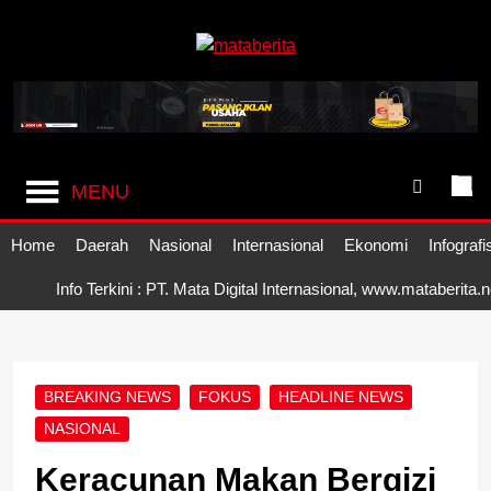
Skip
to
content
Mataberita
independent dalam berita
MENU
Home
Daerah
Nasional
Internasional
Ekonomi
Infografi
Info Terkini : PT. Mata Digital Internasional, www.mataberita.
BREAKING NEWS
FOKUS
HEADLINE NEWS
NASIONAL
Keracunan Makan Bergizi