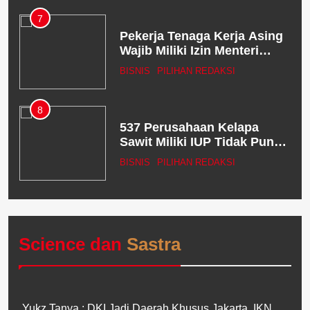
7
in
Pekerja Tenaga Kerja Asing
ya
Wajib Miliki Izin Menteri
Terkait
BISNIS
PILIHAN REDAKSI
8
537 Perusahaan Kelapa
r
Sawit Miliki IUP Tidak Punya
HGU
WS
BISNIS
PILIHAN REDAKSI
Science dan
Sastra
Yukz Tanya : DKI Jadi Daerah Khusus Jakarta, IKN