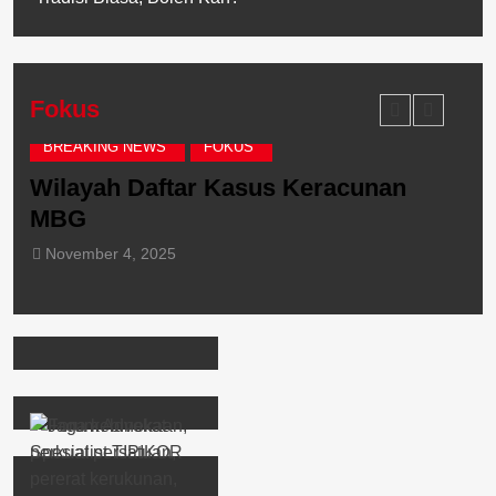
Fokus
FOKUS
KASUS
unan
Jokowi : Laporkan Tindakan Judi
Online, Budi Arie : Yang Ngatur Ju
Online di Indonesia 5 Orang
November 4, 2025