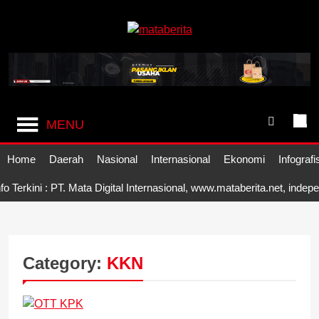
Skip
to
content
Mataberita
independent dalam berita
MENU
Home
Daerah
Nasional
Internasional
Ekonomi
Infografi
ini : PT. Mata Digital Internasional, www.mataberita.net, independe
Category:
KKN