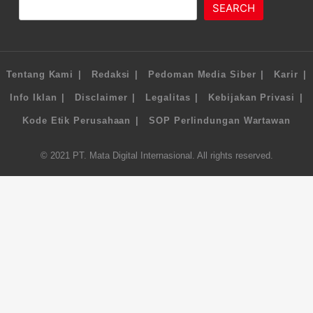
SEARCH
Tentang Kami
Redaksi
Pedoman Media Siber
Karir
Info Iklan
Disclaimer
Legalitas
Kebijakan Privasi
Kode Etik Perusahaan
SOP Perlindungan Wartawan
© 2021 PT. Mata Digital Internasional. All rights reserved.