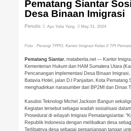
Pematang Siantar Sosi
Desa Binaan Imigrasi
Penulis:
Ayu Yulia Yang
May 31, 2024
Foto : Perangi TPPO, Kantor Imigrasi Kelas II TPI Pemat
Pematang Siantar
, mataberita.net — Kantor Imigr
Kementerian Hukum dan HAM Sumatera Utara (Ka
Pencanangan Implementasi Desa Binaan Imigrasi, 
Batavia Hotel, jalan D.I Panjaitan, Kota Pematang S
menghadirkan narasumber dari BP2MI dan Dinas T
Kasubsi Teknologi Michel Jackson Bangun sekalig
Kegiatan tersebut sebagai wadah sosialisasi dala
Prosedural di wilayah Imigrasi Pematangsiantar. 
Republik Indonesia dengan melibatkan desa sebag
Terlibatnya desa sebagai perpanjangan tangan un