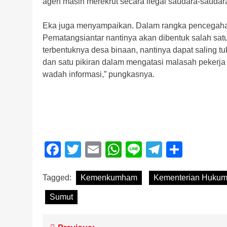
agen masih merekrut secara ilegal saudara-saudara 
Eka juga menyampaikan. Dalam rangka pencegahan 
Pematangsiantar nantinya akan dibentuk salah satu
terbentuknya desa binaan, nantinya dapat saling tu
dan satu pikiran dalam mengatasi malasah pekerja
wadah informasi,” pungkasnya.
Facebook
Twitter
Email
WhatsApp
Line
Telegra
Share
Tagged:
Kemenkumham
Kementerian Huku
Sumut