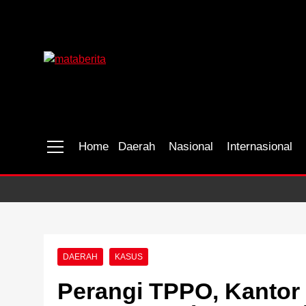
Skip
to
content
Mataberita
independent dalam berita
Home
Daerah
Nasional
Internasional
DAERAH
KASUS
Perangi TPPO, Kantor I