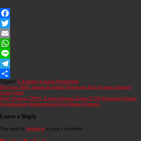
Facebook
Twitter
Email
WhatsApp
Line
Telegram
Tagged:
E-Katalog
Korupsi
Pemerintah
Share
Post
Previous:
MRT Jakarta Kembali Beroperasi Pagi Ini pasca Insiden
Crane Jatuh
navigation
Next:
Perangi TPPO, Kantor Imigrasi Kelas II TPI Pematang Siantar
Sosialisasikan Implementasi Desa Binaan Imigrasi
Leave a Reply
You must be
logged in
to post a comment.