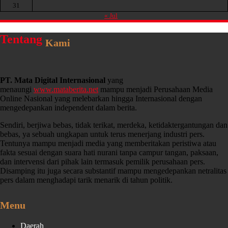
31
« Jul
Tentang
Kami
PT. Mata Digital Internasional
yang
menaungi
www.mataberita.net
mampu menjadi Perusahaan Media
Online Nasional yang melebarkan hingga Internasional dengan
mengedepankan independent dalam berita.
Sendiri, berjiwa bebas, tidak terikat, merdeka, ketidaktergantungan dan
bebas, ya sebuah ungkapan untuk terus menerjang industri pers.
Tentunya mampu menjadi media yang memberitakan peristiwa atau
fakta sesuai dengan suara hati nurani tanpa campur tangan, paksaan,
dan intervensi dari pihak lain termasuk pemilik perusahaan pers.
Disamping itu juga secara substantif mampu mengedepankan netralitas
pers dalam menghadapi tarik menarik di tahun politik.
Menu
Daerah