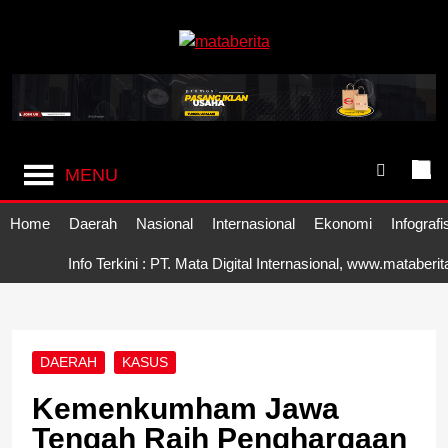
Skip
to
content
Mataberita
independent dalam berita
MENU
Home
Daerah
Nasional
Internasional
Ekonomi
Infografi
Info Terkini : PT. Mata Digital Internasional, www.mataberi
DAERAH
KASUS
Kemenkumham Jawa
Tengah Raih Penghargaan