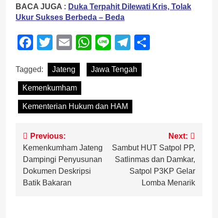
BACA JUGA :
Duka Terpahit Dilewati Kris, Tolak
Ukur Sukses Berbeda – Beda
Facebook
Twitter
Email
WhatsApp
Line
Telegram
Share
Tagged:
Jateng
Jawa Tengah
Kemenkumham
Kementerian Hukum dan HAM
Post
Previous:
Next:
Kemenkumham Jateng
Sambut HUT Satpol PP,
navigation
Dampingi Penyusunan
Satlinmas dan Damkar,
Dokumen Deskripsi
Satpol P3KP Gelar
Batik Bakaran
Lomba Menarik