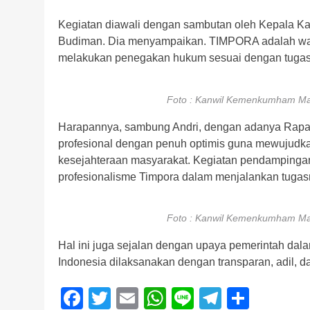
Kegiatan diawali dengan sambutan oleh Kepala Kan
Budiman. Dia menyampaikan. TIMPORA adalah wad
melakukan penegakan hukum sesuai dengan tugas d
Foto : Kanwil Kemenkumham M
Harapannya, sambung Andri, dengan adanya Rapat 
profesional dengan penuh optimis guna mewujudkan
kesejahteraan masyarakat. Kegiatan pendampingan 
profesionalisme Timpora dalam menjalankan tugas
Foto : Kanwil Kemenkumham M
Hal ini juga sejalan dengan upaya pemerintah dala
Indonesia dilaksanakan dengan transparan, adil, 
Facebook
Twitter
Email
WhatsApp
Line
Telegra
Share