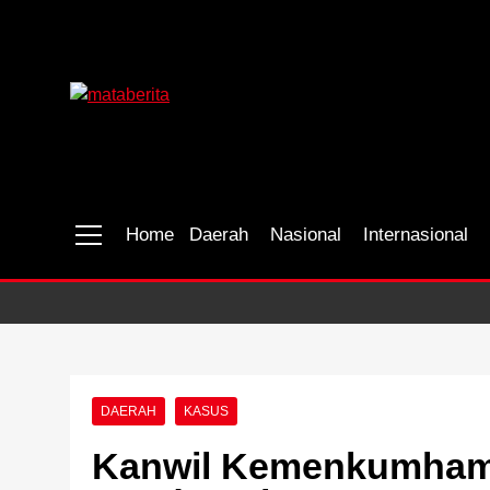
Skip
to
content
Mataberita
independent dalam berita
Home
Daerah
Nasional
Internasional
DAERAH
KASUS
Kanwil Kemenkumham