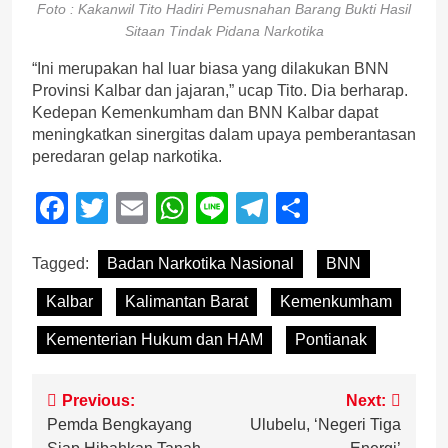
Foto : Kakanwil Tito Hadiri Pemusnahan Barang Bukti Hasil
Sitaan Tindak Pidana Narkotika
“Ini merupakan hal luar biasa yang dilakukan BNN
Provinsi Kalbar dan jajaran,” ucap Tito. Dia berharap.
Kedepan Kemenkumham dan BNN Kalbar dapat
meningkatkan sinergitas dalam upaya pemberantasan
peredaran gelap narkotika.
Facebook
Twitter
Email
WhatsApp
Line
Telegram
Share
Tagged:
Badan Narkotika Nasional
BNN
Kalbar
Kalimantan Barat
Kemenkumham
Kementerian Hukum dan HAM
Pontianak
Post
Previous:
Next:
Pemda Bengkayang
Ulubelu, ‘Negeri Tiga
navigation