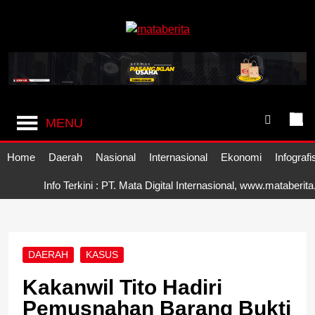
Skip
to
content
Mataberita
independent dalam berita
MENU
Home
Daerah
Nasional
Internasional
Ekonomi
Infografi
Info Terkini : PT. Mata Digital Internasional, www.mataberit
DAERAH
KASUS
Kakanwil Tito Hadiri
Pemusnahan Barang Bukti