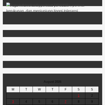
August 2026
M
T
W
T
F
S
S
1
2
3
4
5
6
7
8
9