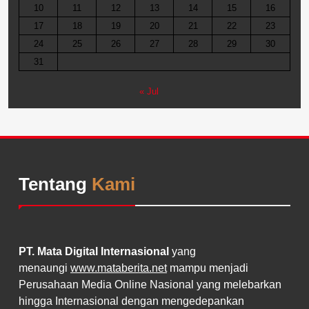
10
11
12
13
14
15
16
17
18
19
20
21
22
23
24
25
26
27
28
29
30
31
« Jul
Tentang
Kami
PT. Mata Digital Internasional
yang
menaungi
www.mataberita.net
mampu menjadi
Perusahaan Media Online Nasional yang melebarkan
hingga Internasional dengan mengedepankan