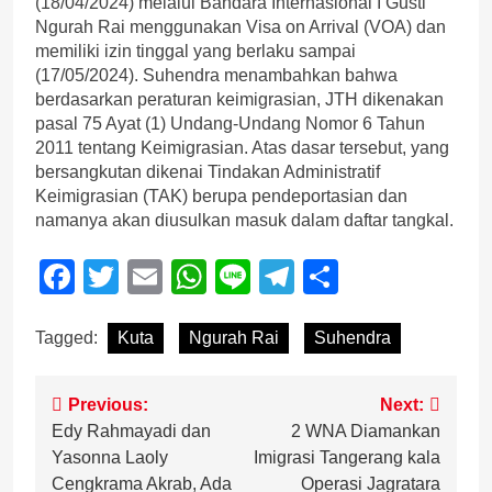
(18/04/2024) melalui Bandara Internasional I Gusti
Ngurah Rai menggunakan Visa on Arrival (VOA) dan
memiliki izin tinggal yang berlaku sampai
(17/05/2024). Suhendra menambahkan bahwa
berdasarkan peraturan keimigrasian, JTH dikenakan
pasal 75 Ayat (1) Undang-Undang Nomor 6 Tahun
2011 tentang Keimigrasian. Atas dasar tersebut, yang
bersangkutan dikenai Tindakan Administratif
Keimigrasian (TAK) berupa pendeportasian dan
namanya akan diusulkan masuk dalam daftar tangkal.
Facebook
Twitter
Email
WhatsApp
Line
Telegram
Share
Tagged:
Kuta
Ngurah Rai
Suhendra
Post
Previous:
Next:
Edy Rahmayadi dan
2 WNA Diamankan
navigation
Yasonna Laoly
Imigrasi Tangerang kala
Cengkrama Akrab, Ada
Operasi Jagratara