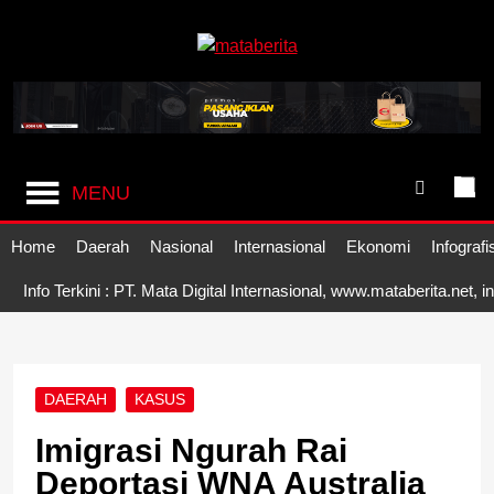
Skip
to
content
Mataberita
independent dalam berita
MENU
Home
Daerah
Nasional
Internasional
Ekonomi
Infografi
Info Terkini : PT. Mata Digital Internasional, www.mataberita.net,
DAERAH
KASUS
Imigrasi Ngurah Rai
Deportasi WNA Australia