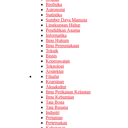
Biofisika
Astronomi
Statistika
Sumber Daya Manusia
Lingkungan Hidup
Pendidikan Agama
Informatika
Ilmu Hukum
Ilmu Perpustakaan
Teknik
Bisnis
Keperawatan
Teknologi
Arsitektur
Filsafat
Kearsipan
Akuakultur
Ilmu Perikanan Kelautan
Ilmu Kebumian
Tata Boga
Tata Busana
Industri
Pertanian
Perternakan
Kehutanan