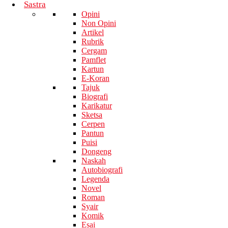
Sastra
Opini
Non Opini
Artikel
Rubrik
Cergam
Pamflet
Kartun
E-Koran
Tajuk
Biografi
Karikatur
Sketsa
Cerpen
Pantun
Puisi
Dongeng
Naskah
Autobiografi
Legenda
Novel
Roman
Syair
Komik
Esai