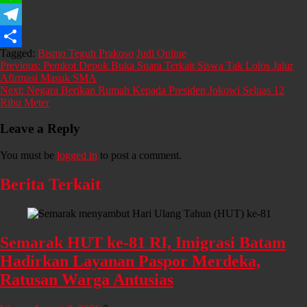
Line
Telegram
Tagged:
Bismo Teguh Prakoso
Judi Online
Share
Post
Previous:
Pemkot Depok Buka Suara Terkait Siswa Tak Lolos Jalur
Afirmasi Masuk SMA
navigation
Next:
Negara Berikan Rumah Kepada Presiden Jokowi Seluas 12
Ribu Meter
Leave a Reply
You must be
logged in
to post a comment.
Berita Terkait
Semarak HUT ke-81 RI, Imigrasi Batam
Hadirkan Layanan Paspor Merdeka,
Ratusan Warga Antusias