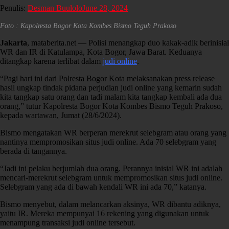
Penulis:
Desman Buulolo
June 28, 2024
Foto : Kapolresta Bogor Kota Kombes Bismo Teguh Prakoso
Jakarta
, mataberita.net — Polisi menangkap duo kakak-adik berinisial
WR dan IR di Katulampa, Kota Bogor, Jawa Barat. Keduanya
ditangkap karena terlibat dalam
judi online
.
“Pagi hari ini dari Polresta Bogor Kota melaksanakan press release
hasil ungkap tindak pidana perjudian judi online yang kemarin sudah
kita tangkap satu orang dan tadi malam kita tangkap kembali ada dua
orang,” tutur Kapolresta Bogor Kota Kombes Bismo Teguh Prakoso,
kepada wartawan, Jumat (28/6/2024).
Bismo mengatakan WR berperan merekrut selebgram atau orang yang
nantinya mempromosikan situs judi online. Ada 70 selebgram yang
berada di tangannya.
“Jadi ini pelaku berjumlah dua orang. Perannya inisial WR ini adalah
mencari-merekrut selebgram untuk mempromosikan situs judi online.
Selebgram yang ada di bawah kendali WR ini ada 70,” katanya.
Bismo menyebut, dalam melancarkan aksinya, WR dibantu adiknya,
yaitu IR. Mereka mempunyai 16 rekening yang digunakan untuk
menampung transaksi judi online tersebut.