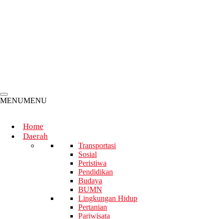
Soroti Persoalan Overstaying, Pejabat Kemenko Kumham
Imipas Turun Langsung ke Lapas Batam
Kemendikdasmen Luncurkan ImajiNation 2026 bersama
Assemblr EDU dan Didukung Samsung for Education,
Perkuat Implementasi Pembelajaran Koding dan Kecerdasan
Artifisial
MENU
MENU
Home
Daerah
Transportasi
Sosial
Peristiwa
Pendidikan
Budaya
BUMN
Lingkungan Hidup
Pertanian
Pariwisata