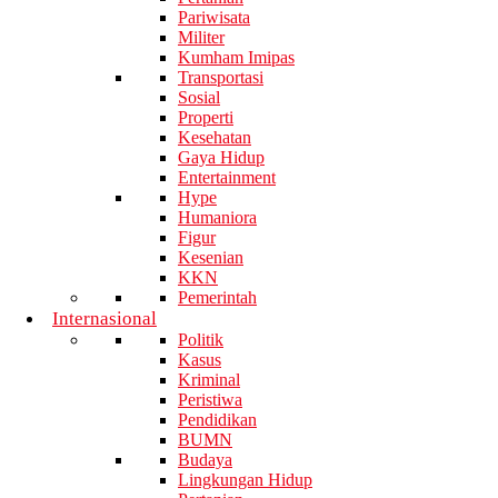
Pariwisata
Militer
Kumham Imipas
Transportasi
Sosial
Properti
Kesehatan
Gaya Hidup
Entertainment
Hype
Humaniora
Figur
Kesenian
KKN
Pemerintah
Internasional
Politik
Kasus
Kriminal
Peristiwa
Pendidikan
BUMN
Budaya
Lingkungan Hidup