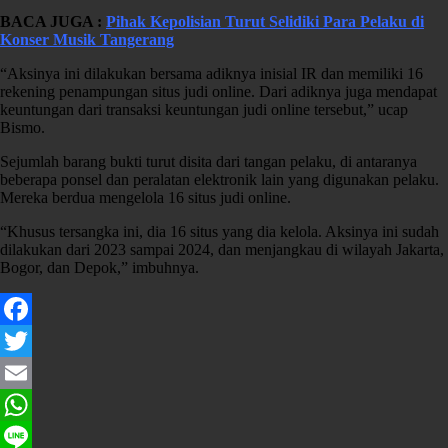
BACA JUGA :
Pihak Kepolisian Turut Selidiki Para Pelaku di
Konser Musik Tangerang
“Aksinya ini dilakukan bersama adiknya inisial IR dan memiliki 16
rekening penampungan situs judi online. Dari adiknya juga mendapat
keuntungan dari transaksi keuntungan judi online tersebut,” ucap
Bismo.
Sejumlah barang bukti turut disita dari tangan pelaku, di antaranya
beberapa ponsel dan peralatan elektronik lain yang digunakan pelaku.
Mereka berdua mengelola 16 situs judi online.
“Khusus tersangka ini, dia 16 situs yang dia kelola. Aksinya ini sudah
dilakukan dari 2023 sampai 2024, dan menjangkau di wilayah Jakarta,
Bogor, dan Depok,” imbuhnya.
Facebook
Twitter
Email
WhatsApp