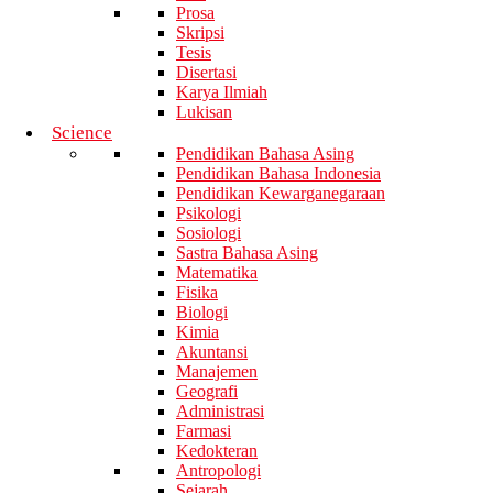
Prosa
Skripsi
Tesis
Disertasi
Karya Ilmiah
Lukisan
Science
Pendidikan Bahasa Asing
Pendidikan Bahasa Indonesia
Pendidikan Kewarganegaraan
Psikologi
Sosiologi
Sastra Bahasa Asing
Matematika
Fisika
Biologi
Kimia
Akuntansi
Manajemen
Geografi
Administrasi
Farmasi
Kedokteran
Antropologi
Sejarah