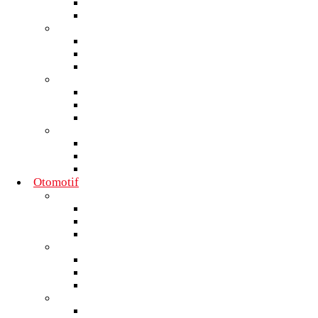
Nasional
Internasional
Moto GP
Daerah
Nasional
Internasional
F1
Daerah
Nasional
Internasional
Sepak Bola
Daerah
Nasional
Internasional
Otomotif
Commercial
Daerah
Nasional
Internasional
Tren
Daerah
Nasional
Internasional
Mobil
Daerah