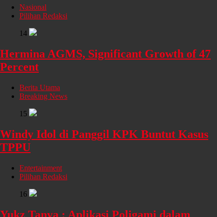
Nasional
Pilihan Redaksi
14
Hermina AGMS, Significant Growth of 47
Percent
Berita Utama
Breaking News
15
Windy Idol di Panggil KPK Buntut Kasus
TPPU
Entertainment
Pilihan Redaksi
16
Yukz Tanya : Aplikasi Poligami dalam