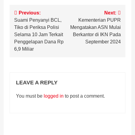
Post
Previous:
Next:
Suami Penyanyi BCL,
Kementerian PUPR
navigation
Tiko di Periksa Polisi
Mengatakan ASN Mulai
Selama 10 Jam Terkait
Berkantor di IKN Pada
Penggelapan Dana Rp
September 2024
6,9 Miliar
LEAVE A REPLY
You must be
logged in
to post a comment.