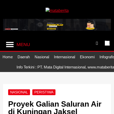
Skip
to
content
Mataberita
independent dalam berita
MENU
Home
Daerah
Nasional
Internasional
Ekonomi
Infografi
Info Terkini : PT. Mata Digital Internasional, www.mataberit
NASIONAL
PERISTIWA
Proyek Galian Saluran Air
di Kuningan Jaksel