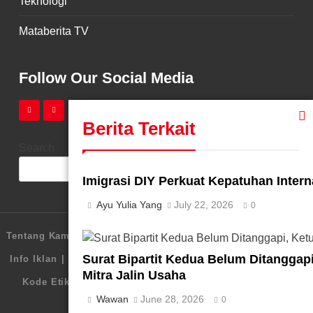
Teknologi
Mataberita TV
Follow Our Social Media
Berita Terkait
Search
SEARCH
Imigrasi DIY Perkuat Kepatuhan Interna
Ayu Yulia Yang
July 22, 2026
0
Tentang Kami
Redaksi
Pedoman Media Siber
Karir
Surat Bipartit Kedua Belum Ditangga
Info Iklan
Disclaimer
Legalitas
Kebijakan Privasi
Mitra Jalin Usaha
Kode Etik Perusahaan
SOP Perlindungan Wartawan
Wawan
June 28, 2026
0