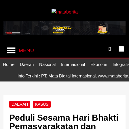
Skip
to
content
Mataberita
independent dalam berita
MENU
Home
Daerah
Nasional
Internasional
Ekonomi
Infografi
Info Terkini : PT. Mata Digital Internasional, www.mataberit
DAERAH
KASUS
Peduli Sesama Hari Bhakti
Pemasyarakatan dan