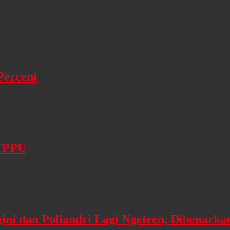
Percent
 TPPU
gini dan Poliandri Lagi Ngetren, Dibenarka