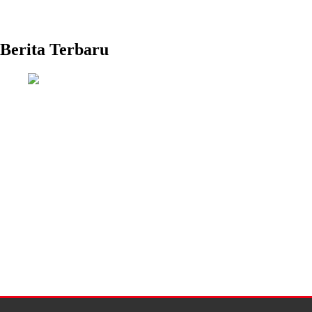
Berita Terbaru
Kemendikdasmen 
2026 bersama As
Soroti Persoalan Overstaying, Pejabat
Didukung Samsung
Kemenko Kumham Imipas Turun
Perkuat Implement
Langsung ke Lapas Batam
Koding dan Kecerd
ografis
Sastra
Science
Olahraga
Otomotif
Teknologi