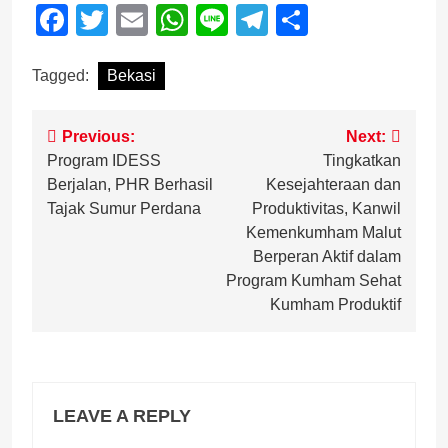
Facebook
Twitter
Email
WhatsApp
Line
Telegram
Share
Tagged:
Bekasi
Post
Previous:
Next:
Program IDESS
Tingkatkan
navigation
Berjalan, PHR Berhasil
Kesejahteraan dan
Tajak Sumur Perdana
Produktivitas, Kanwil
Kemenkumham Malut
Berperan Aktif dalam
Program Kumham Sehat
Kumham Produktif
LEAVE A REPLY