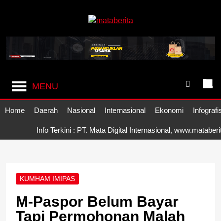
Skip
to
content
Mataberita
independent dalam berita
MENU
Home
Daerah
Nasional
Internasional
Ekonomi
Infografi
Info Terkini : PT. Mata Digital Internasional, www.mataber
KUMHAM IMIPAS
M-Paspor Belum Bayar
Tapi Permohonan Malah