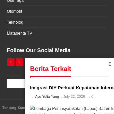
Olahraga
Otomotif
Teknologi
Mataberita TV
Follow Our Social Media
Berita Terkait
Search
SEARCH
Imigrasi DIY Perkuat Kepatuhan Interna
Ayu Yulia Yang
July 22, 2026
0
Tentang Kami
Redaksi
Pedoman Media Siber
Karir