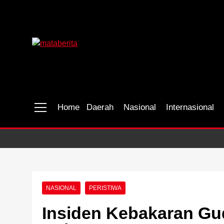
Skip
to
content
Mataberita
independent dalam berita
Home
Daerah
Nasional
Internasional
NASIONAL
PERISTIWA
Insiden Kebakaran G