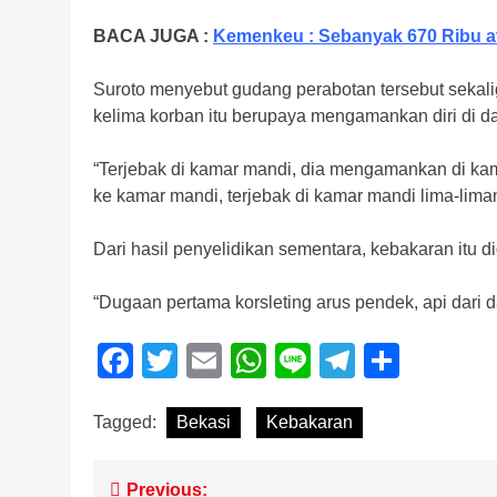
BACA JUGA :
Kemenkeu : Sebanyak 670 Ribu a
Suroto menyebut gudang perabotan tersebut sekaligu
kelima korban itu berupaya mengamankan diri di d
“Terjebak di kamar mandi, dia mengamankan di kam
ke kamar mandi, terjebak di kamar mandi lima-lima
Dari hasil penyelidikan sementara, kebakaran itu di
“Dugaan pertama korsleting arus pendek, api dari 
Facebook
Twitter
Email
WhatsApp
Line
Telegra
Share
Tagged:
Bekasi
Kebakaran
Post
Previous: