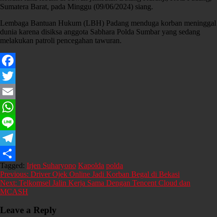
Sumatera Barat, pada Minggu (09/06/2024) siang.
Lembaga Bantuan Hukum (LBH) Padang menduga korban meninggal
dunia karena disiksa anggota Sabhara Polda Sumbar yang sedang
melakukan patroli pencegahan tawuran.
Facebook
Twitter
Email
WhatsApp
Line
Telegram
Tagged:
Irjen Suharyono
Kapolda
polda
Share
Post
Previous:
Driver Ojek Online Jadi Korban Begal di Bekasi
Next:
Telkomsel Jalin Kerja Sama Dengan Tencent Cloud dan
navigation
MCASH
Leave a Reply