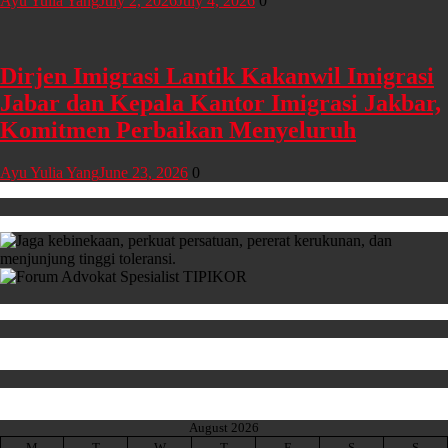
Ayu Yulia Yang
July 2, 2026
July 4, 2026
0
Dirjen Imigrasi Lantik Kakanwil Imigrasi
Jabar dan Kepala Kantor Imigrasi Jakbar,
Komitmen Perbaikan Menyeluruh
Ayu Yulia Yang
June 23, 2026
0
August 2026
M
T
W
T
F
S
S