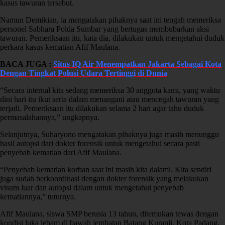
kasus tawuran tersebut.
Namun Demikian, ia mengatakan pihaknya saat ini tengah memeriksa
personel Sabhara Polda Sumbar yang bertugas membubarkan aksi
tawuran. Pemeriksaan itu, kata dia, dilakukan untuk mengetahui duduk
perkara kasus kematian Afif Maulana.
BACA JUGA :
Situs IQ Air Menempatkan Jakarta Sebagai Kota
Dengan Tingkat Polusi Udara Tertinggi di Dunia
“Secara internal kita sedang memeriksa 30 anggota kami, yang waktu
dini hari itu ikut serta dalam menangani atau mencegah tawuran yang
terjadi. Pemeriksaan itu dilakukan selama 2 hari agar tahu duduk
permasalahannya,” ungkapnya.
Selanjutnya, Suharyono mengatakan pihaknya juga masih menunggu
hasil autopsi dari dokter forensik untuk mengetahui secara pasti
penyebab kematian dari Afif Maulana.
“Penyebab kematian korban saat ini masih kita dalami. Kita sendiri
juga sudah berkoordinasi dengan dokter forensik yang melakukan
visum luar dan autopsi dalam untuk mengetahui penyebab
kematiannya,” tuturnya.
Afif Maulana, siswa SMP berusia 13 tahun, ditemukan tewas dengan
kondisi luka lebam di bawah jembatan Batang Kuranji, Kota Padang,