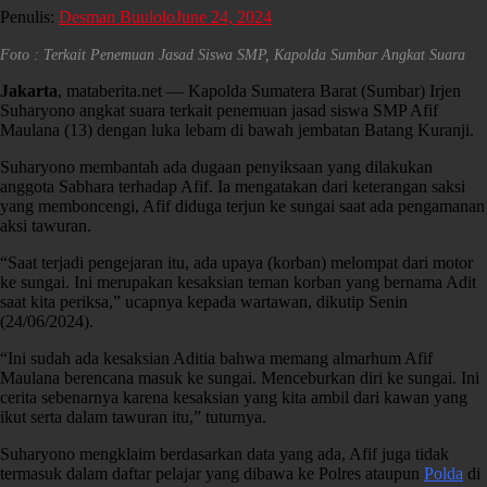
Penulis:
Desman Buulolo
June 24, 2024
Foto : Terkait Penemuan Jasad Siswa SMP, Kapolda Sumbar Angkat Suara
Jakarta
, mataberita.net — Kapolda Sumatera Barat (Sumbar) Irjen
Suharyono angkat suara terkait penemuan jasad siswa SMP Afif
Maulana (13) dengan luka lebam di bawah jembatan Batang Kuranji.
Suharyono membantah ada dugaan penyiksaan yang dilakukan
anggota Sabhara terhadap Afif. Ia mengatakan dari keterangan saksi
yang memboncengi, Afif diduga terjun ke sungai saat ada pengamanan
aksi tawuran.
“Saat terjadi pengejaran itu, ada upaya (korban) melompat dari motor
ke sungai. Ini merupakan kesaksian teman korban yang bernama Adit
saat kita periksa,” ucapnya kepada wartawan, dikutip Senin
(24/06/2024).
“Ini sudah ada kesaksian Aditia bahwa memang almarhum Afif
Maulana berencana masuk ke sungai. Menceburkan diri ke sungai. Ini
cerita sebenarnya karena kesaksian yang kita ambil dari kawan yang
ikut serta dalam tawuran itu,” tuturnya.
Suharyono mengklaim berdasarkan data yang ada, Afif juga tidak
termasuk dalam daftar pelajar yang dibawa ke Polres ataupun
Polda
di