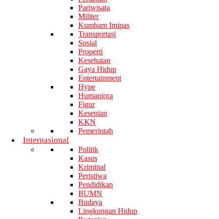
Pariwisata
Militer
Kumham Imipas
Transportasi
Sosial
Properti
Kesehatan
Gaya Hidup
Entertainment
Hype
Humaniora
Figur
Kesenian
KKN
Pemerintah
Internasional
Politik
Kasus
Kriminal
Peristiwa
Pendidikan
BUMN
Budaya
Lingkungan Hidup