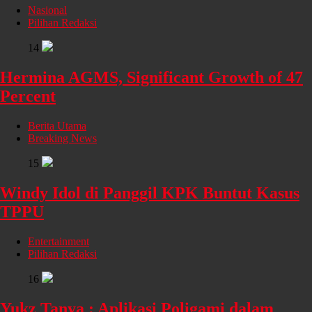
Nasional
Pilihan Redaksi
14
Hermina AGMS, Significant Growth of 47
Percent
Berita Utama
Breaking News
15
Windy Idol di Panggil KPK Buntut Kasus
TPPU
Entertainment
Pilihan Redaksi
16
Yukz Tanya : Aplikasi Poligami dalam