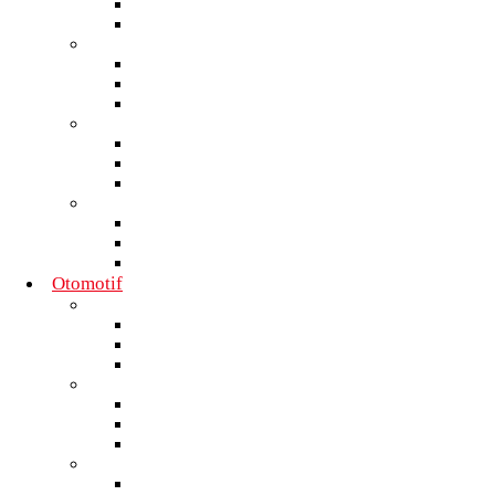
Nasional
Internasional
Moto GP
Daerah
Nasional
Internasional
F1
Daerah
Nasional
Internasional
Sepak Bola
Daerah
Nasional
Internasional
Otomotif
Commercial
Daerah
Nasional
Internasional
Tren
Daerah
Nasional
Internasional
Mobil
Daerah