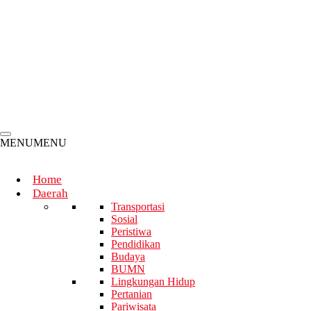
Mariman Darto : Books, Academia, Libraries, Research,
Writing and Reading are An Inseparable World
Born into A Humble Farming Family, Mas Dar Successfully
Transitioned from Deputy Minister of Agriculture to Head of
the National Nutrition Agency
MENU
MENU
Home
Daerah
Transportasi
Sosial
Peristiwa
Pendidikan
Budaya
BUMN
Lingkungan Hidup
Pertanian
Pariwisata