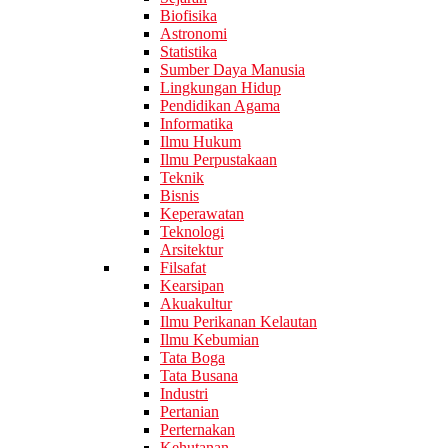
Biofisika
Astronomi
Statistika
Sumber Daya Manusia
Lingkungan Hidup
Pendidikan Agama
Informatika
Ilmu Hukum
Ilmu Perpustakaan
Teknik
Bisnis
Keperawatan
Teknologi
Arsitektur
Filsafat
Kearsipan
Akuakultur
Ilmu Perikanan Kelautan
Ilmu Kebumian
Tata Boga
Tata Busana
Industri
Pertanian
Perternakan
Kehutanan