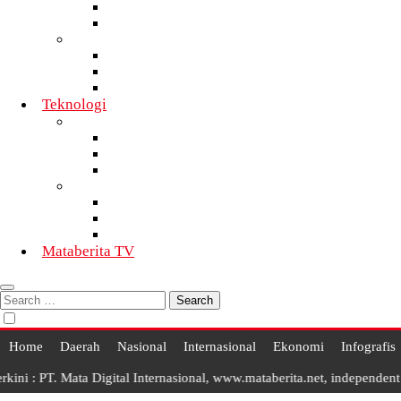
Nasional
Internasional
Motor
Daerah
Nasional
Internasional
Teknologi
Teknologi Informatika
Daerah
Nasional
Internasional
Telekomunikasi
Daerah
Nasional
Internasional
Mataberita TV
Search
for:
Home
Daerah
Nasional
Internasional
Ekonomi
Infografis
T. Mata Digital Internasional, www.mataberita.net, independent dalam 