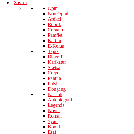
Sastra
Opini
Non Opini
Artikel
Rubrik
Cergam
Pamflet
Kartun
E-Koran
Tajuk
Biografi
Karikatur
Sketsa
Cerpen
Pantun
Puisi
Dongeng
Naskah
Autobiografi
Legenda
Novel
Roman
Syair
Komik
Esai