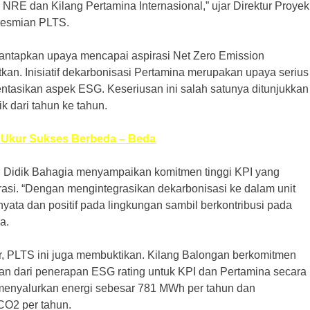
 NRE dan Kilang Pertamina Internasional,” ujar Direktur Proyek
resmian PLTS.
antapkan upaya mencapai aspirasi Net Zero Emission
kan. Inisiatif dekarbonisasi Pertamina merupakan upaya serius
tasikan aspek ESG. Keseriusan ini salah satunya ditunjukkan
 dari tahun ke tahun.
ak Ukur Sukses Berbeda – Beda
I Didik Bahagia menyampaikan komitmen tinggi KPI yang
rasi. “Dengan mengintegrasikan dekarbonisasi ke dalam unit
ata dan positif pada lingkungan sambil berkontribusi pada
a.
r, PLTS ini juga membuktikan. Kilang Balongan berkomitmen
an dari penerapan ESG rating untuk KPI dan Pertamina secara
 menyalurkan energi sebesar 781 MWh per tahun dan
CO2 per tahun.