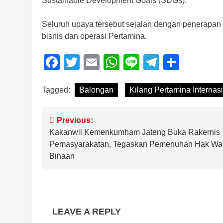
Sustainable Development Goals (SDGs).
Seluruh upaya tersebut sejalan dengan penerapan 
bisnis dan operasi Pertamina.
Facebook
Twitter
Email
WhatsApp
Line
Telegra
Share
Tagged:
Balongan
Kilang Pertamina Internas
Post
Previous:
Kakanwil Kemenkumham Jateng Buka Rakernis
navigation
Pemasyarakatan, Tegaskan Pemenuhan Hak Wa
Binaan
LEAVE A REPLY