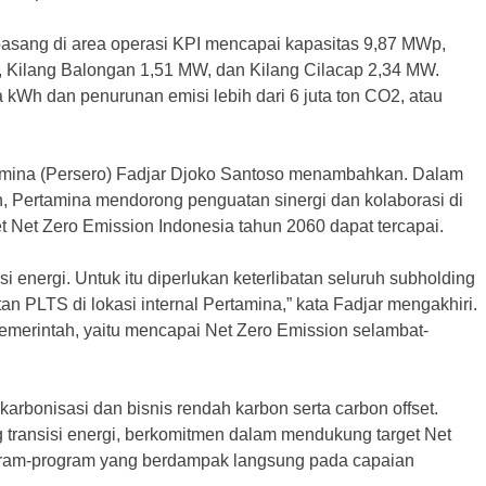
pasang di area operasi KPI mencapai kapasitas 9,87 MWp,
, Kilang Balongan 1,51 MW, dan Kilang Cilacap 2,34 MW.
 kWh dan penurunan emisi lebih dari 6 juta ton CO2, atau
amina (Persero) Fadjar Djoko Santoso menambahkan. Dalam
n, Pertamina mendorong penguatan sinergi dan kolaborasi di
et Net Zero Emission Indonesia tahun 2060 dapat tercapai.
si energi. Untuk itu diperlukan keterlibatan seluruh subholding
 PLTS di lokasi internal Pertamina,” kata Fadjar mengakhiri.
pemerintah, yaitu mencapai Net Zero Emission selambat-
dekarbonisasi dan bisnis rendah karbon serta carbon offset.
transisi energi, berkomitmen dalam mendukung target Net
gram-program yang berdampak langsung pada capaian