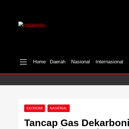
Skip
to
content
Mataberita
independent dalam berita
Home
Daerah
Nasional
Internasional
EKONOMI
NASIONAL
Tancap Gas Dekarboni