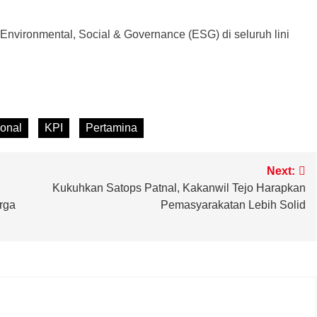
Environmental, Social & Governance (ESG) di seluruh lini
m
ional
KPI
Pertamina
Next:
Kukuhkan Satops Patnal, Kakanwil Tejo Harapkan
rga
Pemasyarakatan Lebih Solid