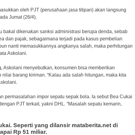
masukkan oleh PJT (perusahaan jasa titipan) akan langsung
ada Jumat (26/4).
ru bakal dikenakan sanksi administrasi berupa denda, sebab
 dan pajak, sebagaimana terjadi pada kasus pembelian
 pun nanti memasukkannya angkanya salah, maka perhitungan
ata Askolani.
g, Askolani menyebutkan, konsumen bisa memberikan
 nilai barang kiriman. “Kalau ada salah hitungan, maka kita
skolani.
gan permasalahan impor sepatu sepak bola. Ia sebut Bea Cukai
engan PJT terkait, yakni DHL. “Masalah sepatu kemarin,
ai. Seperti yang dilansir mataberita.net di
pai Rp 51 miliar.