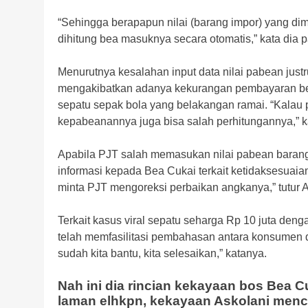
“Sehingga berapapun nilai (barang impor) yang di
dihitung bea masuknya secara otomatis,” kata dia p
Menurutnya kesalahan input data nilai pabean just
mengakibatkan adanya kekurangan pembayaran bea
sepatu sepak bola yang belakangan ramai. “Kalau
kepabeanannya juga bisa salah perhitungannya,” k
Apabila PJT salah memasukan nilai pabean baran
informasi kepada Bea Cukai terkait ketidaksesuaian
minta PJT mengoreksi perbaikan angkanya,” tutur A
Terkait kasus viral sepatu seharga Rp 10 juta den
telah memfasilitasi pembahasan antara konsumen d
sudah kita bantu, kita selesaikan,” katanya.
Nah ini dia rincian kekayaan bos Bea Cuk
laman elhkpn, kekayaan Askolani menca