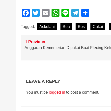
Facebook
Twitter
Email
WhatsApp
Line
Telegra
Share
Tagged:
Askolani
Bea
Bos
Cukai
Post
Previous:
Anggaran Kementerian Dipakai Buat Flexing Kel
navigation
LEAVE A REPLY
You must be
logged in
to post a comment.