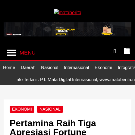
Skip
to
content
Mataberita
independent dalam berita
MENU
Home
Daerah
Nasional
Internasional
Ekonomi
Infografi
Info Terkini : PT. Mata Digital Internasional, www.mataberita.n
EKONOMI
NASIONAL
Pertamina Raih Tiga
Apresiasi Fortune