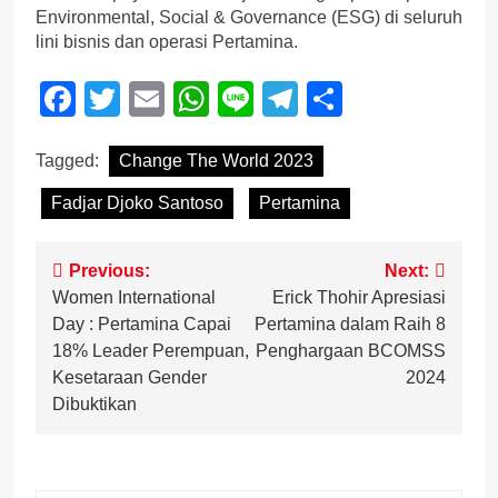
Environmental, Social & Governance (ESG) di seluruh
lini bisnis dan operasi Pertamina.
Facebook
Twitter
Email
WhatsApp
Line
Telegram
Share
Tagged:
Change The World 2023
Fadjar Djoko Santoso
Pertamina
Post
Previous:
Next:
Women International
Erick Thohir Apresiasi
navigation
Day : Pertamina Capai
Pertamina dalam Raih 8
18% Leader Perempuan,
Penghargaan BCOMSS
Kesetaraan Gender
2024
Dibuktikan