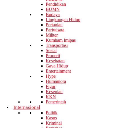
Pendidikan
BUMN
Budaya
Lingkungan Hidup
Pertanian
Pariwisata
Militer
Kumham Imipas
Transportasi
Sosial
Properti
Kesehatan
Gaya Hidup
Entertainment
Hype
Humaniora
Figur
Kesenian
KKN
Pemerintah
Internasional
Politik
Kasus
Kriminal