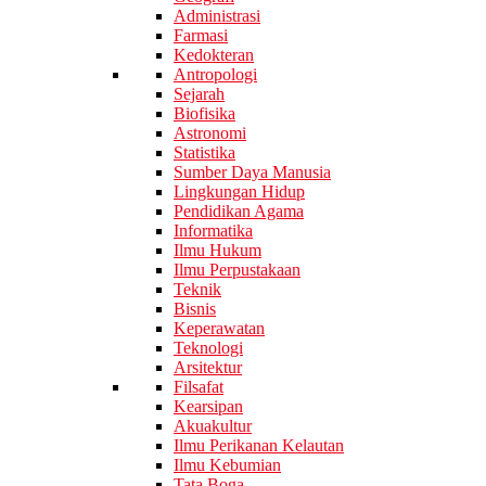
Administrasi
Farmasi
Kedokteran
Antropologi
Sejarah
Biofisika
Astronomi
Statistika
Sumber Daya Manusia
Lingkungan Hidup
Pendidikan Agama
Informatika
Ilmu Hukum
Ilmu Perpustakaan
Teknik
Bisnis
Keperawatan
Teknologi
Arsitektur
Filsafat
Kearsipan
Akuakultur
Ilmu Perikanan Kelautan
Ilmu Kebumian
Tata Boga