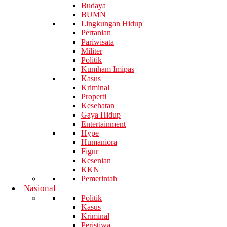
Budaya
BUMN
Lingkungan Hidup
Pertanian
Pariwisata
Militer
Politik
Kumham Imipas
Kasus
Kriminal
Properti
Kesehatan
Gaya Hidup
Entertainment
Hype
Humaniora
Figur
Kesenian
KKN
Pemerintah
Nasional
Politik
Kasus
Kriminal
Peristiwa