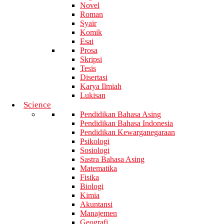
Novel
Roman
Syair
Komik
Esai
Prosa
Skripsi
Tesis
Disertasi
Karya Ilmiah
Lukisan
Science
Pendidikan Bahasa Asing
Pendidikan Bahasa Indonesia
Pendidikan Kewarganegaraan
Psikologi
Sosiologi
Sastra Bahasa Asing
Matematika
Fisika
Biologi
Kimia
Akuntansi
Manajemen
Geografi