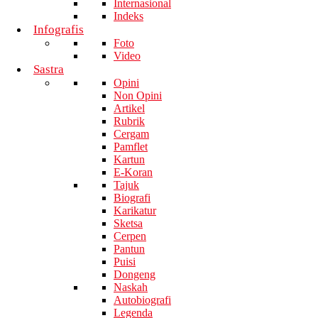
Internasional
Indeks
Infografis
Foto
Video
Sastra
Opini
Non Opini
Artikel
Rubrik
Cergam
Pamflet
Kartun
E-Koran
Tajuk
Biografi
Karikatur
Sketsa
Cerpen
Pantun
Puisi
Dongeng
Naskah
Autobiografi
Legenda