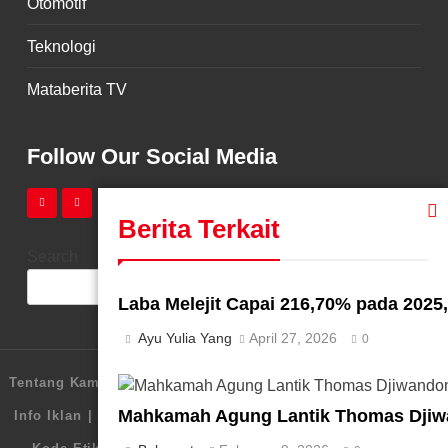
Otomotif
Teknologi
Mataberita TV
Follow Our Social Media
Berita Terkait
Search
SEARCH
Laba Melejit Capai 216,70% pada 2025
Ayu Yulia Yang
April 27, 2026
0
Tentang Kami
Redaksi
Pedoman Media Siber
Karir
Mahkamah Agung Lantik Thomas Djiw
Info Iklan
Disclaimer
Legalitas
Kebijakan Privasi