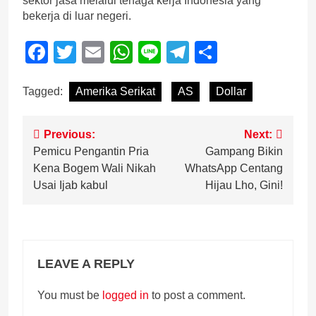
sektor jasa melalui tenaga kerja Indonesia yang
bekerja di luar negeri.
Facebook
Twitter
Email
WhatsApp
Line
Telegram
Share
Tagged:
Amerika Serikat
AS
Dollar
Post
Previous:
Next:
Pemicu Pengantin Pria
Gampang Bikin
navigation
Kena Bogem Wali Nikah
WhatsApp Centang
Usai Ijab kabul
Hijau Lho, Gini!
LEAVE A REPLY
You must be
logged in
to post a comment.