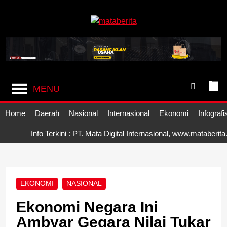
Skip
to
content
Mataberita
independent dalam berita
MENU
Home
Daerah
Nasional
Internasional
Ekonomi
Infografi
Info Terkini : PT. Mata Digital Internasional, www.mataberit
EKONOMI
NASIONAL
Ekonomi Negara Ini
Ambyar Gegara Nilai Tukar