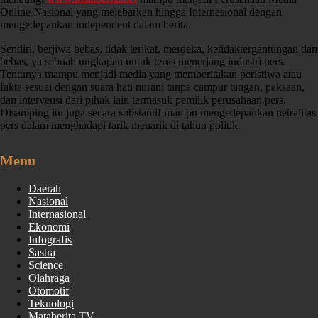
Online Nasional yang melebarkan hingga Internasional dengan
mengedepankan independent dalam berita.
Sendiri, berjiwa bebas, tidak terikat, merdeka, ketidaktergantungan dan
bebas, ya sebuah ungkapan untuk terus menerjang industri pers.
Tentunya mampu menjadi media yang memberitakan peristiwa atau
fakta sesuai dengan suara hati nurani tanpa campur tangan, paksaan,
dan intervensi dari pihak lain termasuk pemilik perusahaan pers.
Disamping itu juga secara substantif mampu mengedepankan netralitas
pers dalam menghadapi tarik menarik di tahun politik.
Menu
Daerah
Nasional
Internasional
Ekonomi
Infografis
Sastra
Science
Olahraga
Otomotif
Teknologi
Mataberita TV