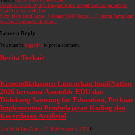
Share
Post
Previous:
Driver Ojol di Tangkap Polisi Setelah Beli Ganja Seberat
25,47 Gram via Medsos
navigation
Next:
Heru Budi Lepas 16 Pelajar SMP Negeri 115 Jakarta Tampilkan
Kesenian Indonesia di Prancis
Leave a Reply
You must be
logged in
to post a comment.
Berita Terkait
Kemendikdasmen Luncurkan ImajiNation
2026 bersama Assemblr EDU dan
Didukung Samsung for Education, Perkuat
Implementasi Pembelajaran Koding dan
Kecerdasan Artifisial
Ayu Yulia Yang
August 3, 2026
August 4, 2026
0