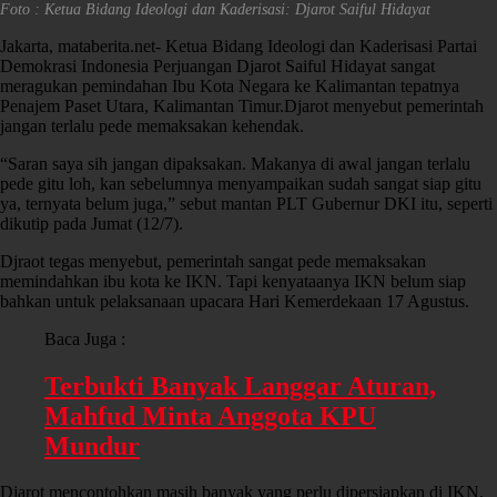
Foto : Ketua Bidang Ideologi dan Kaderisasi: Djarot Saiful Hidayat
Jakarta, mataberita.net- Ketua Bidang Ideologi dan Kaderisasi Partai
Demokrasi Indonesia Perjuangan Djarot Saiful Hidayat sangat
meragukan pemindahan Ibu Kota Negara ke Kalimantan tepatnya
Penajem Paset Utara, Kalimantan Timur.Djarot menyebut pemerintah
jangan terlalu pede memaksakan kehendak.
“Saran saya sih jangan dipaksakan. Makanya di awal jangan terlalu
pede gitu loh, kan sebelumnya menyampaikan sudah sangat siap gitu
ya, ternyata belum juga,” sebut mantan PLT Gubernur DKI itu, seperti
dikutip pada Jumat (12/7).
Djraot tegas menyebut, pemerintah sangat pede memaksakan
memindahkan ibu kota ke IKN. Tapi kenyataanya IKN belum siap
bahkan untuk pelaksanaan upacara Hari Kemerdekaan 17 Agustus.
Baca Juga :
Terbukti Banyak Langgar Aturan,
Mahfud Minta Anggota KPU
Mundur
Djarot mencontohkan masih banyak yang perlu dipersiapkan di IKN,