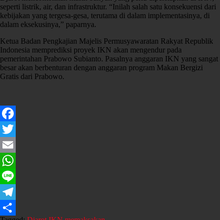
seperti listrik, air, dan infrastruktur. “Inilah salah satu konsekuensi dari
kebijakan yang tergesa-gesa, terutama di dalam implementasinya, di
dalam eksekusinya,” paparnya.
Ketua Badan Pengkajian Majelis Permusyawaratan Rakyat Republik
Indonesia memprediksi proyek IKN akan mengendur pada
pemerintahan Prabowo Subianto. Pasalnya anggaran IKN yang sangat
besar akan berbenturan dengan anggaran program Makan Bergizi
Gratis dari Prabowo.
Facebook
Twitter
Email
WhatsApp
Line
Telegram
Tagged:
Djarot
IKN
memaksakan