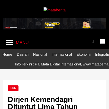
Skip
to
content
Mataberita
independent dalam berita
MENU
Home
Daerah
Nasional
Internasional
Ekonomi
Infografi
Info Terkini : PT. Mata Digital Internasional, www.mataberit
KKN
Dirjen Kemendagri
Dituntut Lima Tahun