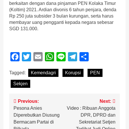
berkaitan dengan dana pinjaman PEN Kolaka Timur
(Koltim) 2021. Ardian divonis 6 tahun penjara, denda
Rp 250 juta subsider 3 bulan kurungan, serta harus
membayar uang pengganti kepada negara sebesar
SGD 131.000.
Facebook
Twitter
Email
WhatsApp
Line
Telegram
Share
Tagged:
Kemendagri
Korupsi
PEN
Sekjen
Post
Previous:
Next:
Pesona Anies
Video : Ribuan Anggota
navigation
Diperebutkan Diusung
DPR, DPRD dan
Bermacam Partai di
Sekretariat Setjen
Pilkada
Terlibat Judi Online